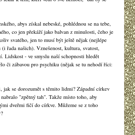
emského, abys získal nebeské, pohlédnou se na tebe,
ného, co jen překáží jako balvan z minulosti, čeho je
liv svatého, jen to musí být ještě nějak (nejlépe
 (i řada našich). Vznešenost, kultura, svatost,
í. Lidskost - ve smyslu naší schopnosti hledět
o či zábavou pro psychiku (nějak se tu nehodí říci:
sti, jak se dorozumět s těmito lidmi? Západní církev
i nabralo "zpětný tah". Takže místo toho, aby
enými dveřmi fičí do církve. Můžeme se z toho
y?