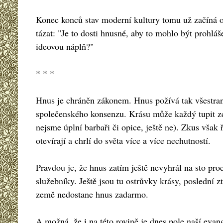
Konec konců stav moderní kultury tomu už začíná od
tázat: "Je to dosti hnusné, aby to mohlo být prohlá
ideovou náplň?"
* * *
Hnus je chráněn zákonem. Hnus požívá tak všestranné
společenského konsenzu. Krásu může každý tupit zce
nejsme úplní barbaři či opice, ještě ne). Zkus však
otevírají a chrlí do světa více a více nechutností.
Pravdou je, že hnus zatím ještě nevyhrál na sto pro
služebníky. Ještě jsou tu ostrůvky krásy, poslední z
země nedostane hnus zadarmo.
A možná, že i na této rovině je dnes pole naší evang