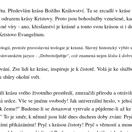
ětu. Především krásu Božího Království. Ta se zrcadlí v kráse
odrazem krásy Kristovy. Proto jsou bohoslužby vznešené, kadi
é víry - ano, křesťanství je krásné a touto svou krásou si i 
 Kristovo Evangelium.
eologií, protože pravoslavná teologie je krásná. Slavný historický výbě
-slovanském jazyce - „Dobrotoljubije“, což znamená nejen
lásku k dobr
ání. Zve lidi ke kráse, inspiruje je k čistotě. Volá je ke služ
 shůry okolní svět.
ili krásu svého životního prostředí, zmrzačili přírodu a otráv
á srdce. Vše ve jménu svobody! Jak univerzální heslo, v jeho
 k čemu?" Budeme-li se dotazovat vytrvale a půjdeme-li až ke
To je směr, k němuž jsou lidé dnes duchem doby zváni: Pryč s
mi přikázáními! Pryč s krásou čistoty! Pryč s věrností a mo