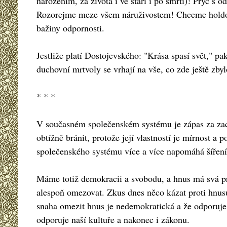
narozením, za života i ve stáří i po smrti)! Pryč s 
Rozorejme meze všem náruživostem! Chceme holdova
bažiny odpornosti.
Jestliže platí Dostojevského: "Krása spasí svět," pak 
duchovní mrtvoly se vrhají na vše, co zde ještě zby
* * *
V současném společenském systému je zápas za zachov
obtížně bránit, protože její vlastností je mírnost 
společenského systému více a více napomáhá šíření
Máme totiž demokracii a svobodu, a hnus má svá pr
alespoň omezovat. Zkus dnes něco kázat proti hnusu
snaha omezit hnus je nedemokratická a že odporuje 
odporuje naší kultuře a nakonec i zákonu.