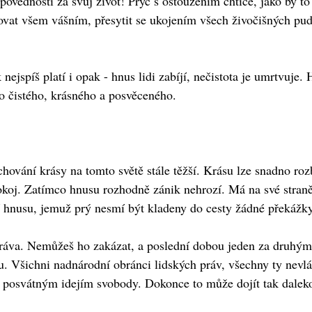
odpovědností za svůj život! Pryč s ostouzením chtíče, jako by 
t všem vášním, přesytit se ukojením všech živočišných pudů
nejspíš platí i opak - hnus lidi zabíjí, nečistota je umrtvuje. 
lo čistého, krásného a posvěceného.
ání krásy na tomto světě stále těžší. Krásu lze snadno rozbí
a pokoj. Zatímco hnusu rozhodně zánik nehrozí. Má na své stran
 hnusu, jemuž prý nesmí být kladeny do cesty žádné překážky
áva. Nemůžeš ho zakázat, a poslední dobou jeden za druhým 
. Všichni nadnárodní obránci lidských práv, všechny ty nevlád
posvátným idejím svobody. Dokonce to může dojít tak daleko, 