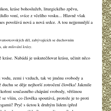
 ikon, kráse bohoslužeb, liturgického zpěvu,
dlo voní, svíce z včelího vosku... Hlavně však
dnes povolává nová a nová srdce. A tou nejjemnější a
r svatootcovských děl, zabývajících se duchovním
u
, ale
milování krásy
.
bě kráse. Nabádá je uskutečňovat krásu, učinit něco
ili vodu, zemi i vzduch, tak ve jménu svobody a
ž duchu se děje nejhorší zotročení člověka! Jakmile
 kořeni současného chápání svobody, většinou
e vším, co člověka spoutává, protože je to proti
nogamií! Pryč s úctou k druhým lidem (před