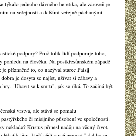
e týkalo jednoho dávného heretika, ale zároveň je
ím na veřejnosti a dalšími veřejně páchanými
astické podpory? Proč tolik lidí podporuje toho,
ěny pohledu na člověka. Na postkřesťanském západě
 je příznačné to, co nazýval starec Paisij
bra je dosyta se najíst, užívat si zábavy a
ry. "Ubavit se k smrti", jak se říká. To začíná být
ečenská vrstva, ale stává se pomalu
, pastýřského či misijního působení ve společnosti.
y neklade? Kristus přinesl naději na věčný život,
ko lékař k těm, kteří vědí o své nemoci," dal by se