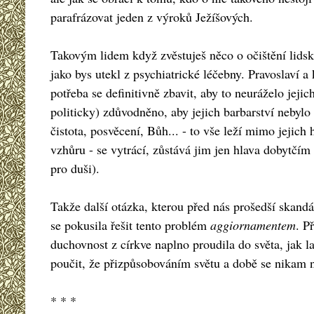
parafrázovat jeden z výroků Ježíšových.
Takovým lidem když zvěstuješ něco o očištění lidské
jako bys utekl z psychiatrické léčebny. Pravoslaví a
potřeba se definitivně zbavit, aby to neuráželo jeji
politicky) zdůvodněno, aby jejich barbarství nebylo t
čistota, posvěcení, Bůh... - to vše leží mimo jejic
vzhůru - se vytrácí, zůstává jim jen hlava dobytčím
pro duši).
Takže další otázka, kterou před nás prošedší skandál
se pokusila řešit tento problém
aggiornamentem
. P
duchovnost z církve naplno proudila do světa, jak la
poučit, že přizpůsobováním světu a době se nikam 
* * *