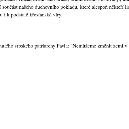
 součást našeho duchovního pokladu, které alespoň někteří l
u i k podstatě křesťanské víry.
snulého srbského patriarchy Pavla: "Nemůžeme změnit zemi v r