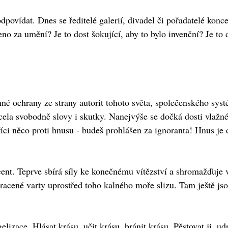
povídat. Dnes se ředitelé galerií, divadel či pořadatelé ko
šeno za umění? Je to dost šokující, aby to bylo invenční? Je t
 ochrany ze strany autorit tohoto světa, společenského systém
la svobodně slovy i skutky. Nanejvýše se dočká dosti vlažnéh
 říci něco proti hnusu - budeš prohlášen za ignoranta! Hnus j
cent. Teprve sbírá síly ke konečnému vítězství a shromažďuje 
tracené varty uprostřed toho kalného moře slizu. Tam ještě jsou
elizace. Hlásat krásu, učit krásu, bránit krásu. Pěstovat ji, 