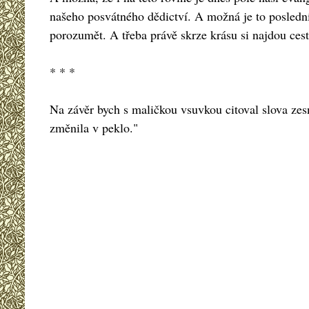
našeho posvátného dědictví. A možná je to poslední
porozumět. A třeba právě skrze krásu si najdou cest
* * *
Na závěr bych s maličkou vsuvkou citoval slova ze
změnila v peklo."