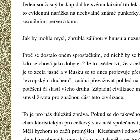
Jeden současný biskup dal ke svému kázání titulek:
to evidentní narážka na nechvalně známé punkerky
sexuálními perverzitami.
Jak by mohla mysl, zhrublá zálibou v hnusu a neznaj
Proč se dostalo oněm sprosťačkám, od nichž by se b
kdo se chová jako dobytek? Je to svědectví, že v c
je to zcela jasné a v Rusku se to dnes projevuje přes
"evropským duchem", začíná převažovat pohled na 
potěšení či slastí všeho druhu. Západní civilizace 
smysl života pro značnou část této civilizace.
To je pro nás důležitá zpráva. Pokud se do takového
charakteristickým pro celkový stav naší společnosti
Měli bychom to začít promýšlet. Křesťanství odpoví
ale jak se obrací k tomu, kdo o nic takového nestojí?