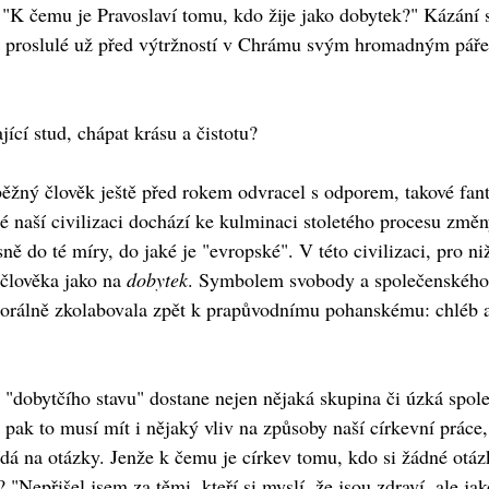
 "K čemu je Pravoslaví tomu, kdo žije jako dobytek?" Kázání s
, proslulé už před výtržností v Chrámu svým hromadným pářen
ící stud, chápat krásu a čistotu?
ěžný člověk ještě před rokem odvracel s odporem, takové fant
elé naší civilizaci dochází ke kulminaci stoletého procesu zm
ně do té míry, do jaké je "evropské". V této civilizaci, pro niž
člověka jako na
dobytek
. Symbolem svobody a společenského do
morálně zkolabovala zpět k prapůvodnímu pohanskému: chléb a h
 "dobytčího stavu" dostane nejen nějaká skupina či úzká spol
, pak to musí mít i nějaký vliv na způsoby naší církevní práce
dá na otázky. Jenže k čemu je církev tomu, kdo si žádné otázk
 "Nepřišel jsem za těmi, kteří si myslí, že jsou zdraví, ale ja