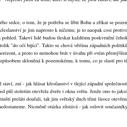
ho srdce, o tom, že je potřeba se líbit Bohu a zříkat se poz
 křesťanství je jim naprosto k ničemu; je to naopak cosi protiv
ch pohled. Takoví lidé budou tleskat každému poskvrnění čehoko
olik "do očí bijící". Takto se chová většina západních politiků
h horizont, a proto to nemohou brát v úvahu při svém přemýšlen
 způsobem skloněná k pozemskému, k tomu, co je slastí pro těl
 staví, zní - jak hlásat křesťanství v tlející západní společno
řed půl stoletím otevřela dveře i okna světu. Jenže ono to jaks
tinští preláti doufali, tak jim světský duch těmi široce otevř
nedostaneme. Nicméně otázka zůstává - jak oslovit současník