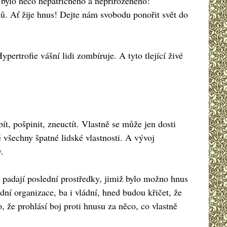
to bylo něco nepatřičného a nepřirozeného!
. Ať žije hnus! Dejte nám svobodu ponořit svět do
Hypertrofie vášní lidi zombíruje. A tyto tlející živé
t, pošpinit, zneuctít. Vlastně se může jen dosti
ě všechny špatné lidské vlastnosti. A vývoj
.
padají poslední prostředky, jimiž bylo možno hnus
ní organizace, ba i vládní, hned budou křičet, že
že prohlásí boj proti hnusu za něco, co vlastně