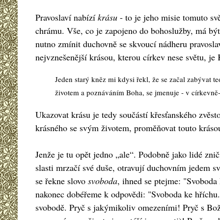
Pravoslaví nabízí
krásu
- to je jeho misie tomuto sv
chrámu. Vše, co je zapojeno do bohoslužby, má být 
nutno zmínit duchovně se skvoucí nádheru pravoslavn
nejvznešenější krásou, kterou církev nese světu, je
Jeden starý kněz mi kdysi řekl, že se začal zabývat t
životem a poznáváním Boha, se jmenuje - v církevně
Ukazovat krásu je tedy součástí křesťanského zvěstov
krásného se svým životem, proměňovat touto krásou
Jenže je tu opět jedno „ale“. Podobně jako lidé znič
slasti mrzačí své duše, otravují duchovním jedem sv
se řekne slovo
svoboda
, ihned se ptejme: "Svoboda
nakonec dobéřeme k odpovědi: "Svoboda ke hříchu." 
svobodě. Pryč s jakýmikoliv omezeními! Pryč s Boží