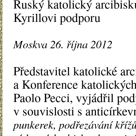
Ruský katolický arcibisku
Kyrillovi podporu
Moskva 26. října 2012
Představitel katolické a
a Konference katolickýc
Paolo Pecci, vyjádřil po
v souvislosti s anticírk
punkerek, podřezávání kříž