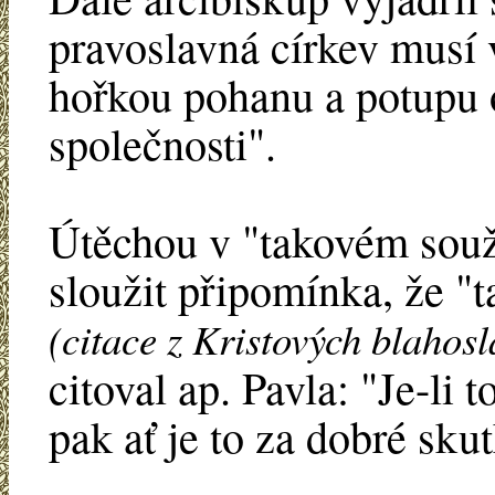
pravoslavná církev musí 
hořkou pohanu a potupu o
společnosti".
Útěchou v "takovém souž
sloužit připomínka, že "t
(citace z Kristových blahosl
citoval ap. Pavla: "Je-li 
pak ať je to za dobré skut