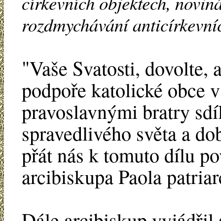
církevních objektech, novin
rozdmychávání anticírkevníc
"Vaše Svatosti, dovolte,
podpoře katolické obce 
pravoslavnými bratry sdí
spravedlivého světa a do
přát nás k tomuto dílu po
arcibiskupa Paola patriar
Dále arcibiskup vyjádřil 