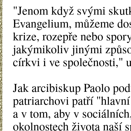
"Jenom když svými skutk
Evangelium, můžeme dos
krize, rozepře nebo spory
jakýmikoliv jinými způso
církvi i ve společnosti," 
Jak arcibiskup Paolo podt
patriarchovi patří "hlavn
a v tom, aby v sociálníc
okolnostech života naší s