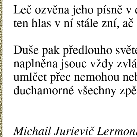
Leč ozvěna jeho písně v d
ten hlas v ní stále zní, ač 
Duše pak předlouho svět
naplněna jsouc vždy zvl
umlčet přec nemohou neb
duchamorné všechny zpě
Michail Jurievič Lermon