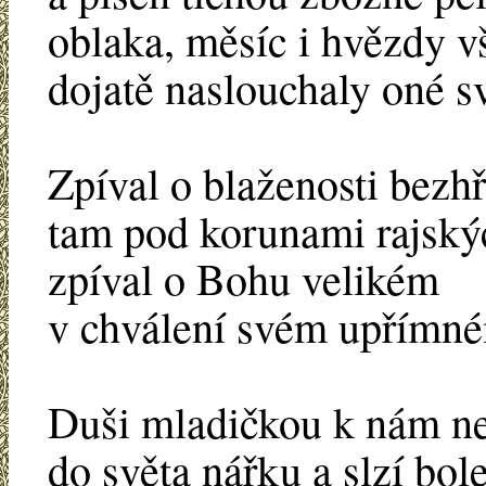
oblaka, měsíc i hvězdy 
dojatě naslouchaly oné sv
Zpíval o blaženosti bezh
tam pod korunami rajský
zpíval o Bohu velikém
v chválení svém upřímn
Duši mladičkou k nám ne
do světa nářku a slzí bol