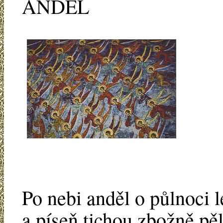
ANDĚL
Po nebi anděl o půlnoci l
a píseň tichou zbožně pěl