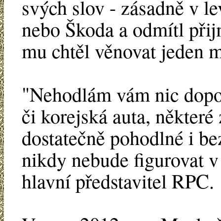
svých slov - zásadně v l
nebo Škoda a odmítl přij
mu chtěl věnovat jeden m
"Nehodlám vám nic dopor
či korejská auta, některé
dostatečně pohodlné i be
nikdy nebude figurovat 
hlavní představitel RPC.