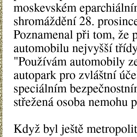
moskevském eparchiáln
shromáždění 28. prosinc
Poznamenal při tom, že p
automobilu nejvyšší třídy
"Používám automobily ze 
autopark pro zvláštní úč
speciálním bezpečnostní
střežená osoba nemohu po
Když byl ještě metropolito