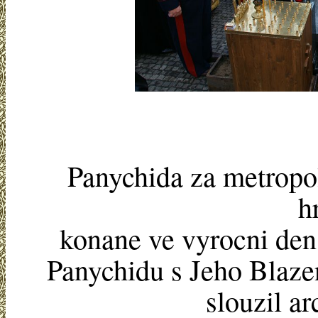
Panychida za metropo
h
konane ve vyrocni den 
Panychidu s Jeho Blaze
slouzil a