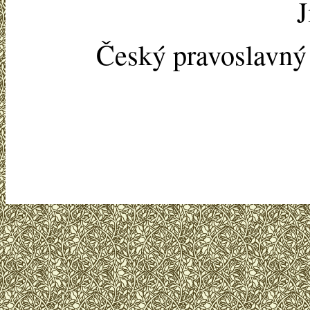
J
Český pravoslavn