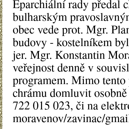
Eparchiální rady předal 
bulharským pravoslavným 
obec vede prot. Mgr. Pl
budovy - kostelníkem by
jer. Mgr. Konstantin Mor
veřejnost denně v souvis
programem. Mimo tento 
chrámu domluvit osobně 
722 015 023, či na elektr
moravenov/zavinac/gmai