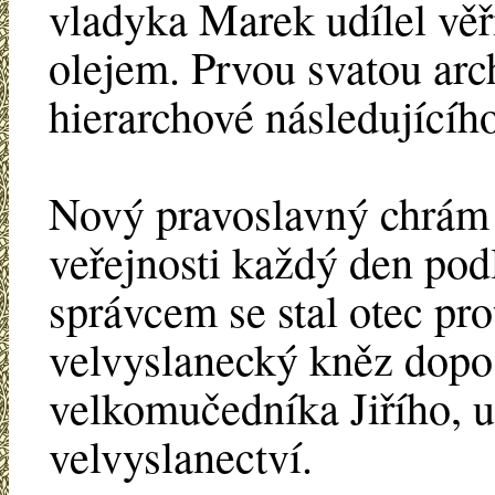
vladyka Marek udílel vě
olejem. Prvou svatou archi
hierarchové následujícího
Nový pravoslavný chrám 
veřejnosti každý den po
správcem se stal otec pr
velvyslanecký kněz dopo
velkomučedníka Jiřího, u
velvyslanectví.