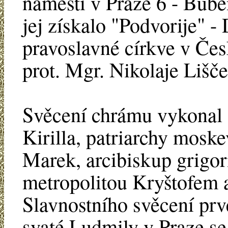
náměstí v Praze 6 - Bube
jej získalo "Podvorije" -
pravoslavné církve v Če
prot. Mgr. Nikolaje Lišč
Svěcení chrámu vykonal z
Kirilla, patriarchy mosk
Marek, arcibiskup grigor
metropolitou Kryštofem 
Slavnostního svěcení pr
svaté Ludmily v Praze se