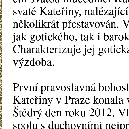
svaté Kateřiny, nalézajíc
několikrát přestavován. 
jak gotického, tak i baro
Charakterizuje jej gotick
výzdoba.
První pravoslavná bohos
Kateřiny v Praze konala 
Štědrý den roku 2012. V
spolu s duchovními nejprv