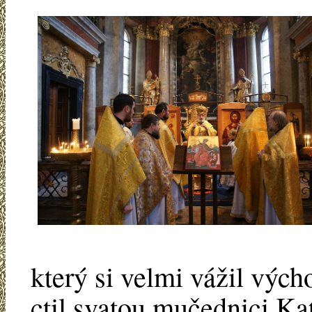
který si velmi vážil vých
ctil svatou mučednici K