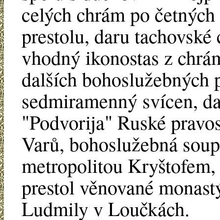
celých chrám po četných
prestolu, daru tachovské 
vhodný ikonostas z chr
dalších bohoslužebných 
sedmiramenný svícen, da
"Podvorija" Ruské pravos
Varů, bohoslužebná sou
metropolitou Kryštofem, 
prestol věnované monast
Ludmily v Loučkách.