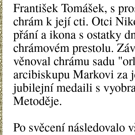
František Tomášek, s pro
chrám k její cti. Otci Nik
přání a ikona s ostatky 
chrámovém prestolu. Záv
věnoval chrámu sadu "or
arcibiskupu Markovi za 
jubilejní medaili s vyobr
Metoděje.
Po svěcení následovalo v