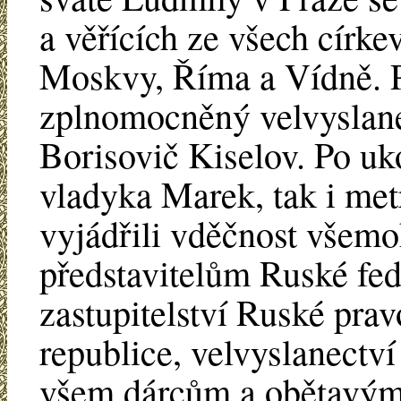
a věřících ze všech círke
Moskvy, Říma a Vídně. 
zplnomocněný velvyslane
Borisovič Kiselov. Po uk
vladyka Marek, tak i metr
vyjádřili vděčnost vše
představitelům Ruské fe
zastupitelství Ruské pra
republice, velvyslanectv
všem dárcům a obětavým v