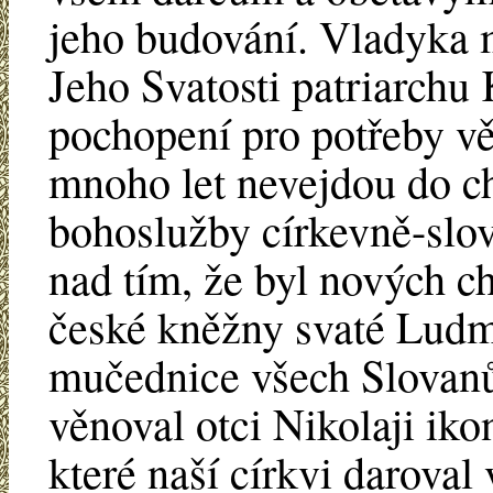
jeho budování. Vladyka m
Jeho Svatosti patriarchu 
pochopení pro potřeby věř
mnoho let nevejdou do ch
bohoslužby církevně-slov
nad tím, že byl nových 
české kněžny svaté Ludmi
mučednice všech Slovanů.
věnoval otci Nikolaji iko
které naší církvi daroval