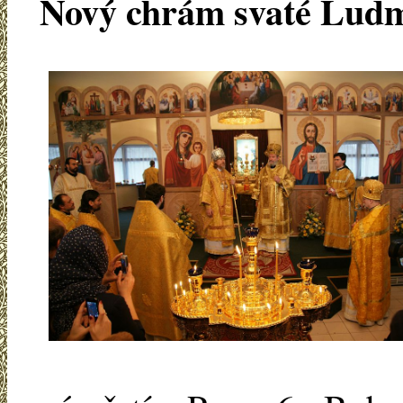
Nový chrám svaté Ludm