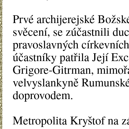
Prvé archijerejské Božské
svěcení, se zúčastnili du
pravoslavných církevních
účastníky patřila Její E
Grigore-Gitrman, mimoř
velvyslankyně Rumunské 
doprovodem.
Metropolita Kryštof na z