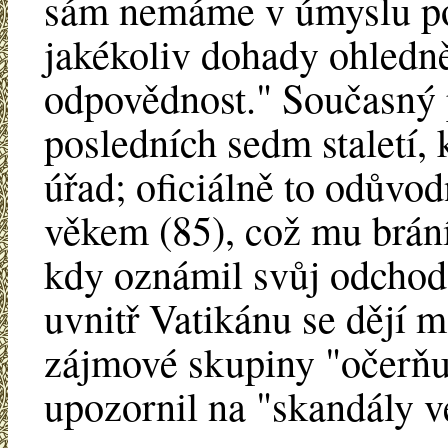
sám nemáme v úmyslu po
jakékoliv dohady ohledn
odpovědnost." Současný 
posledních sedm staletí, 
úřad; oficiálně to odůvo
věkem (85), což mu brání
kdy oznámil svůj odchod,
uvnitř Vatikánu se dějí m
zájmové skupiny "očerňuj
upozornil na "skandály v