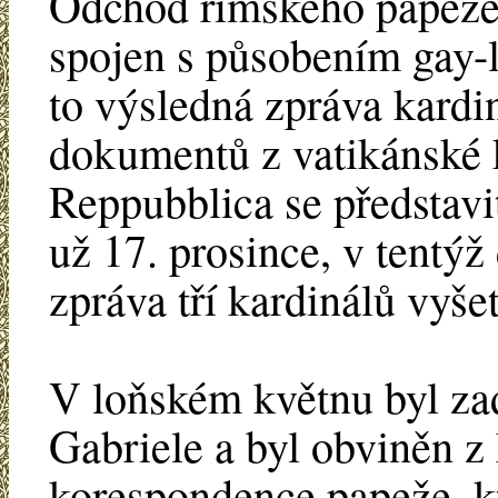
Odchod římského papeže
spojen s působením gay-
to výsledná zpráva kardin
dokumentů z vatikánské 
Reppubblica se představit
už 17. prosince, v tentý
zpráva tří kardinálů vyše
V loňském květnu byl za
Gabriele a byl obviněn z 
korespondence papeže, k