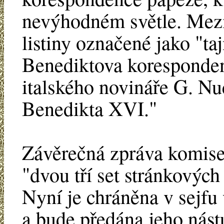
nevýhodném světle. Mez
listiny označené jako "ta
Benediktova koresponden
italského novináře G. Nuc
Benedikta XVI."
Závěrečná zpráva komise
"dvou tří set stránkových
Nyní je chráněna v sejf
a bude předána jeho nást