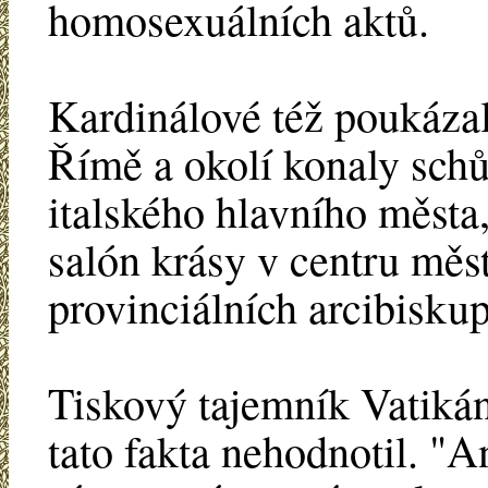
homosexuálních aktů.
Kardinálové též poukázal
Římě a okolí konaly schů
italského hlavního města
salón krásy v centru měs
provinciálních arcibisku
Tiskový tajemník Vatiká
tato fakta nehodnotil. "A