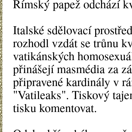
Římský papež odchází k
Italské sdělovací prostř
rozhodl vzdát se trůnu kv
vatikánských homosexuál
přinášejí masmédia za z
připravené kardinály v r
"Vatileaks". Tiskový taj
tisku komentovat.