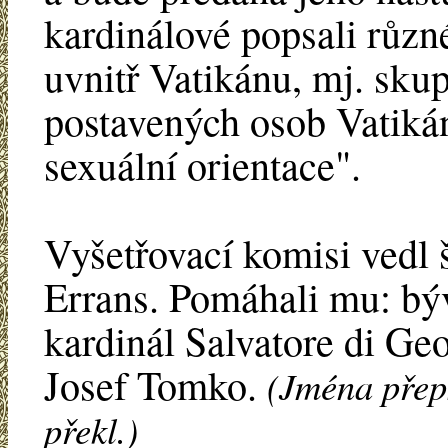
kardinálové popsali různ
uvnitř Vatikánu, mj. sku
postavených osob Vatikán
sexuální orientace".
Vyšetřovací komisi vedl 
Errans. Pomáhali mu: bý
kardinál Salvatore di Geo
Josef Tomko.
(Jména přeps
překl.)