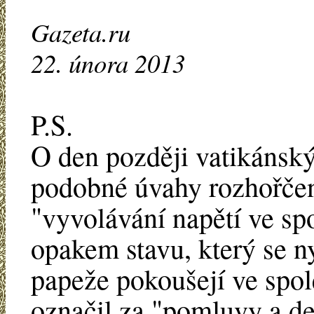
Gazeta.ru
22. února 2013
P.S.
O den později vatikánsk
podobné úvahy rozhořčeně
"vyvolávání napětí ve spo
opakem stavu, který se n
papeže pokoušejí ve spol
označil za "pomluvy a d