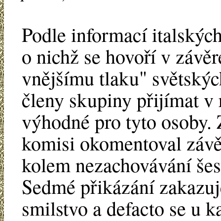
Podle informací italskýc
o nichž se hovoří v závěr
vnějšímu tlaku" světskýc
členy skupiny přijímat v
výhodné pro tyto osoby. 
komisi okomentoval závě
kolem nezachovávání šes
Sedmé přikázání zakazuje
smilstvo a defacto se u k