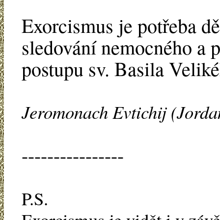
Exorcismus je potřeba dě
sledování nemocného a p
postupu sv. Basila Velik
Jeromonach Evtichij (Jorda
----------------
P.S.
Exorcismus je vidět i v záv