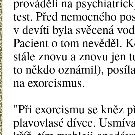
prováděli na psychiatric
test. Před nemocného post
v devíti byla svěcená vo
Pacient o tom nevěděl. K
stále znovu a znovu jen 
to někdo oznámil), posílal
na exorcismus.
"Při exorcismu se kněz p
plavovlasé dívce. Usmíval