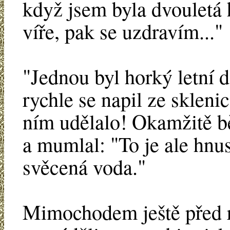
když jsem byla dvouletá 
víře, pak se uzdravím..."
"Jednou byl horký letní 
rychle se napil ze sklenic
ním udělalo! Okamžitě bě
a mumlal: "To je ale hnus
svěcená voda."
Mimochodem ještě před r