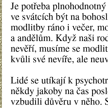
Je potřeba plnohodnotný 
ve svátcích být na bohos
modlitby ráno i večer, m
a andělům. Když naši ro
nevěří, musíme se modlit 
kvůli své nevíře, ale neuv
Lidé se utíkají k psycho
někdy jakoby na čas posle
vzbudili důvěru v něho. S