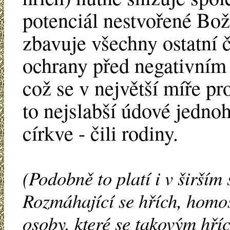
potenciál nestvořené Bož
zbavuje všechny ostatní 
ochrany před negativním
což se v největší míře pr
to nejslabší údové jedno
církve - čili rodiny.
(Podobně to platí i v širší
Rozmáhající se hřích, homos
osoby, které se takovým hří