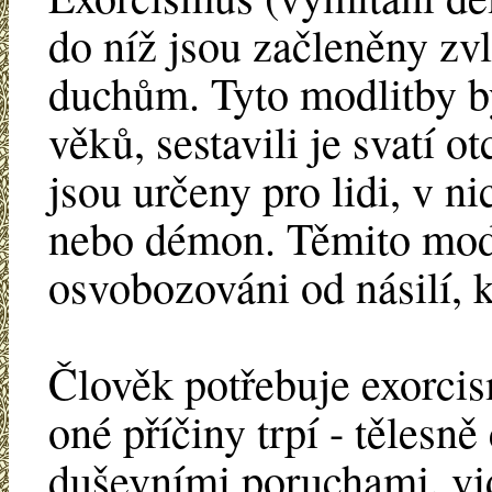
do níž jsou začleněny zvl
duchům. Tyto modlitby 
věků, sestavili je svatí o
jsou určeny pro lidi, v ni
nebo démon. Těmito modl
osvobozováni od násilí, k
Člověk potřebuje exorcis
oné příčiny trpí - tělesn
duševními poruchami, vid