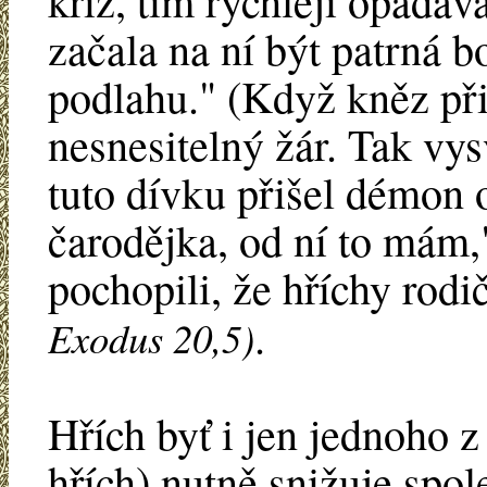
kříž, tím rychleji opadáva
začala na ní být patrná bo
podlahu." (Když kněz při
nesnesitelný žár. Tak vys
tuto dívku přišel démon 
čarodějka, od ní to mám,"
pochopili, že hříchy rodi
.
Exodus 20,5)
Hřích byť i jen jednoho z
hřích) nutně snižuje spo