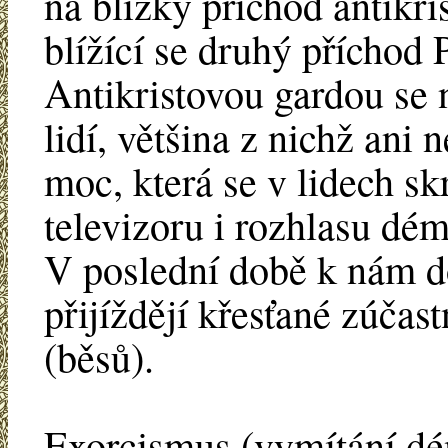
na blízký příchod antikris
blížící se druhý příchod 
Antikristovou gardou se 
lidí, většina z nichž ani 
moc, která se v lidech sk
televizoru i rozhlasu dém
V poslední době k nám do
přijíždějí křesťané zúčas
(běsů).
Exorcismus (vymítání dé