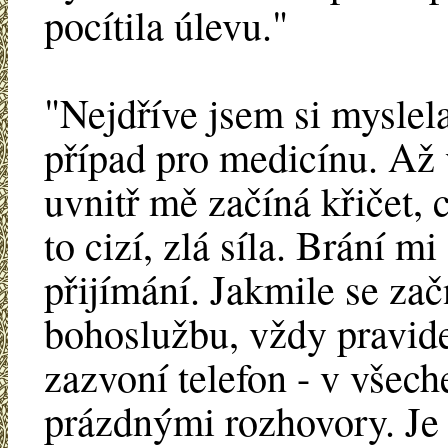
pocítila úlevu."
"Nejdříve jsem si myslela
případ pro medicínu. Až v
uvnitř mě začíná křičet, 
to cizí, zlá síla. Brání m
přijímání. Jakmile se za
bohoslužbu, vždy pravid
zazvoní telefon - v všec
prázdnými rozhovory. Je 