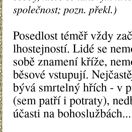
společnost; pozn. překl.)
Posedlost téměř vždy zač
lhostejností. Lidé se nem
sobě znamení kříže, nemo
běsové vstupují. Nejčastě
bývá smrtelný hřích - v p
(sem patří i potraty), ne
účasti na bohoslužbách...