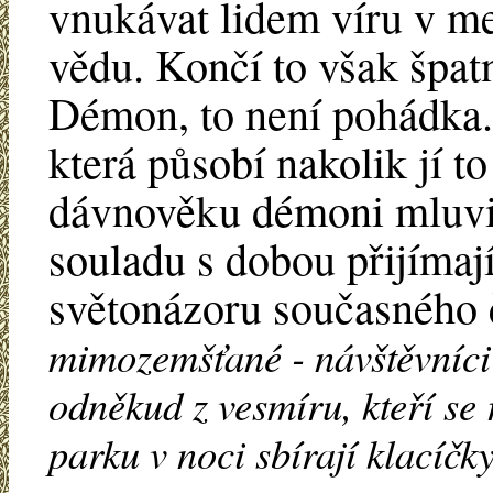
vnukávat lidem víru v me
vědu. Končí to však špatně
Démon, to není pohádka. J
která působí nakolik jí t
dávnověku démoni mluvil
souladu s dobou přijímají
světonázoru současného
mimozemšťané - návštěvníci 
odněkud z vesmíru, kteří se 
parku v noci sbírají klacíčk