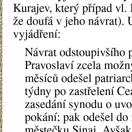
Kurajev, který případ vl.
že doufá v jeho návrat).
vyjádření:
Návrat odstoupivšího p
Pravoslaví zcela možný
měsíců odešel patriarc
týdny po zastřelení Ce
zasedání synodu o uvo
pokání; pak odešel d
městečku Sinai. Avša