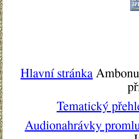
Hlavní stránka
Ambonu -
př
Tematický přehl
Audionahrávky proml
J