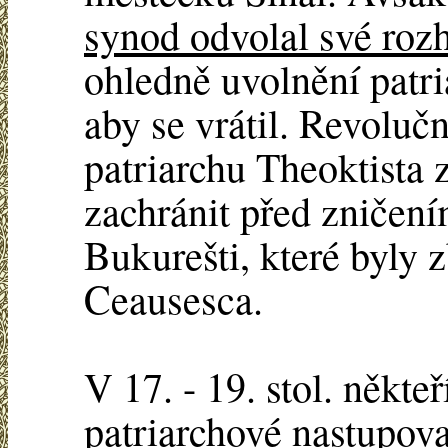
synod odvolal své roz
ohledně uvolnění patri
aby se vrátil. Revolučn
patriarchu Theoktista 
zachránit před zničen
Bukurešti, které byly 
Ceausesca.
V 17. - 19. stol. někte
patriarchové nastupoval