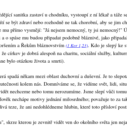
ždějící sanitka zastaví u chodníku, vystoupí z ní lékař a táž
ítí se být zdraví nebo rozhodně ne tak chorobní, aby se jim 
e mu přímo vysmějí: "Já nejsem nemocný, ty jsi nemocný!" Úp
íži a o spáse mu budou připadat podobně bláznivé, jako připad
ohoršením a Řekům bláznovstvím
. Kdo je slepý ke
(1 Kor 1,23)
 že církev je dobrá alespoň na charitu, sociální služby, kultu
ne bylo otázkou života a smrti).
terá spadá někam mezi oblast duchovní a duševní. Je to slep
kutečnosti kolem nás. Domníváme se, že vidíme svět, lidi, situ
 vidět nechceme nebo tomu nerozumíme. Jsme slepí vůči tomu,
člověk nechápe motivy jednání milosrdného; považuje to za takt
divá teze, že ani nedohlédneme hlubin, které toto přísloví post
skrze kterou je zevnitř vidět ven do okolního světa jen neja