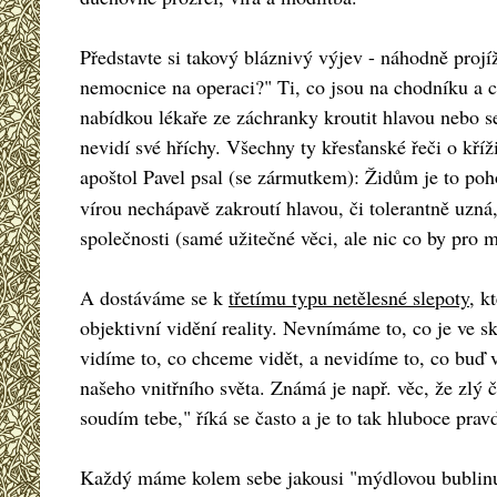
Představte si takový bláznivý výjev - náhodně projí
nemocnice na operaci?" Ti, co jsou na chodníku a c
nabídkou lékaře ze záchranky kroutit hlavou nebo s
nevidí své hříchy. Všechny ty křesťanské řeči o kř
apoštol Pavel psal (se zármutkem): Židům je to p
vírou nechápavě zakroutí hlavou, či tolerantně uzná,
společnosti (samé užitečné věci, ale nic co by pro m
A dostáváme se k
třetímu typu netělesné slepoty
, k
objektivní vidění reality. Nevnímáme to, co je ve s
vidíme to, co chceme vidět, a nevidíme to, co buď
našeho vnitřního světa. Známá je např. věc, že zlý 
soudím tebe," říká se často a je to tak hluboce prav
Každý máme kolem sebe jakousi "mýdlovou bublinu", 