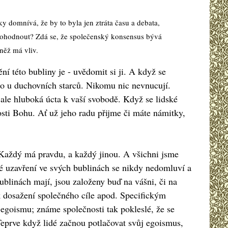
cky domnívá, že by to byla jen ztráta času a debata,
m dohodnout? Zdá se, že společenský konsensus bývá
něž má vliv.
í této bubliny je - uvědomit si ji. A když se
 to u duchovních starců. Nikomu nic nevnucují.
 ale hluboká úcta k vaší svobodě. Když se lidské
osti Bohu. Ať už jeho radu přijme či máte námitky,
Každý má pravdu, a každý jinou. A všichni jsme
idé uzavření ve svých bublinách se nikdy nedomluví a
ublinách mají, jsou založeny buď na vášni, či na
 dosažení společného cíle apod. Specifickým
 egoismu; známe společnosti tak pokleslé, že se
 Teprve když lidé začnou potlačovat svůj egoismus,