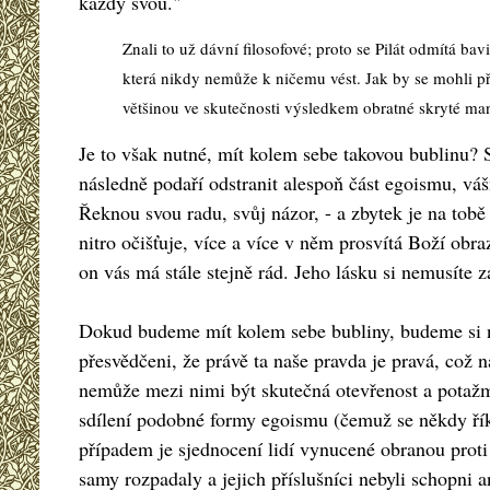
každý svou."
Znali to už dávní filosofové; proto se Pilát odmítá ba
která nikdy nemůže k ničemu vést. Jak by se mohli př
většinou ve skutečnosti výsledkem obratné skryté man
Je to však nutné, mít kolem sebe takovou bublinu? S
následně podaří odstranit alespoň část egoismu, váš
Řeknou svou radu, svůj názor, - a zbytek je na tobě
nitro očišťuje, více a více v něm prosvítá Boží obr
on vás má stále stejně rád. Jeho lásku si nemusíte z
Dokud budeme mít kolem sebe bubliny, budeme si n
přesvědčeni, že právě ta naše pravda je pravá, což 
nemůže mezi nimi být skutečná otevřenost a potažmo 
sdílení podobné formy egoismu (čemuž se někdy řík
případem je sjednocení lidí vynucené obranou proti 
samy rozpadaly a jejich příslušníci nebyli schopni 