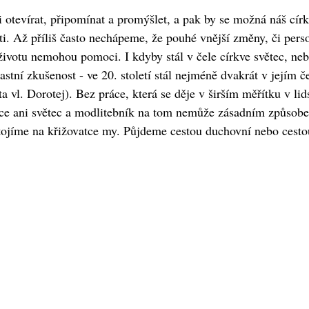
ji otevírat, připomínat a promýšlet, a pak by se možná náš cí
i. Až příliš často nechápeme, že pouhé vnější změny, či pers
votu nemohou pomoci. I kdyby stál v čele církve světec, neb
stní zkušenost - ve 20. století stál nejméně dvakrát v jejím č
vl. Dorotej). Bez práce, která se děje v širším měřítku v lid
nce ani světec a modlitebník na tom nemůže zásadním způsob
stojíme na křižovatce my. Půjdeme cestou duchovní nebo cest