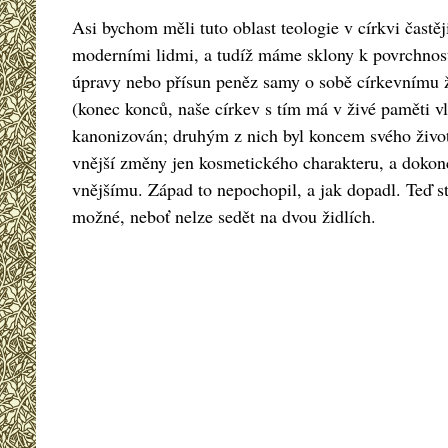
Asi bychom měli tuto oblast teologie v církvi častě
moderními lidmi, a tudíž máme sklony k povrchnost
úpravy nebo přísun peněz samy o sobě církevnímu ži
(konec konců, naše církev s tím má v živé paměti vla
kanonizován; druhým z nich byl koncem svého života 
vnější změny jen kosmetického charakteru, a doko
vnějšímu. Západ to nepochopil, a jak dopadl. Teď 
možné, neboť nelze sedět na dvou židlích.