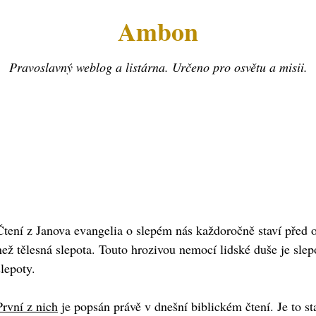
Ambon
Pravoslavný weblog a listárna. Určeno pro osvětu a misii.
Čtení z Janova evangelia o slepém nás každoročně staví před ob
než tělesná slepota. Touto hrozivou nemocí lidské duše je sle
slepoty.
První z nich
je popsán právě v dnešní biblickém čtení. Je to s