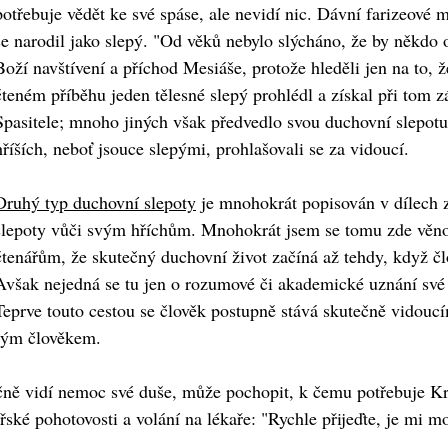
potřebuje vědět ke své spáse, ale nevidí nic. Dávní farizeové 
se narodil jako slepý. "Od věků nebylo slýcháno, že by někdo 
Boží navštívení a příchod Mesiáše, protože hleděli jen na to, ž
čteném příběhu jeden tělesné slepý prohlédl a získal při tom z
Spasitele; mnoho jiných však předvedlo svou duchovní slepotu 
hříších, neboť jsouce slepými, prohlašovali se za vidoucí.
Druhý typ duchovní slepoty
je mnohokrát popisován v dílech za
slepoty vůči svým hříchům. Mnohokrát jsem se tomu zde věnov
čtenářům, že skutečný duchovní život začíná až tehdy, když člo
Avšak nejedná se tu jen o rozumové či akademické uznání své h
Teprve touto cestou se člověk postupně stává skutečně vidoucí
brým člověkem.
čně vidí nemoc své duše, může pochopit, k čemu potřebuje Kri
kařské pohotovosti a volání na lékaře: "Rychle přijeďte, je mi 