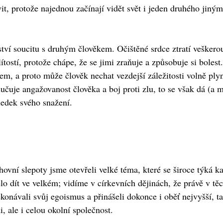
 protože najednou začínají vidět svět i jeden druhého jinými 
tví soucitu s druhým člověkem. Očištěné srdce ztratí veškero
lítostí, protože chápe, že se jimi zraňuje a způsobuje si bole
čem, a proto může člověk nechat vezdejší záležitosti volně ply
uje angažovanost člověka a boj proti zlu, to se však dá (a m
ledek svého snažení.
ní slepoty jsme otevřeli velké téma, které se široce týká kaž
o dít ve velkém; vidíme v církevních dějinách, že právě v těc
konávali svůj egoismus a přinášeli dokonce i oběť nejvyšší, ta
, ale i celou okolní společnost.