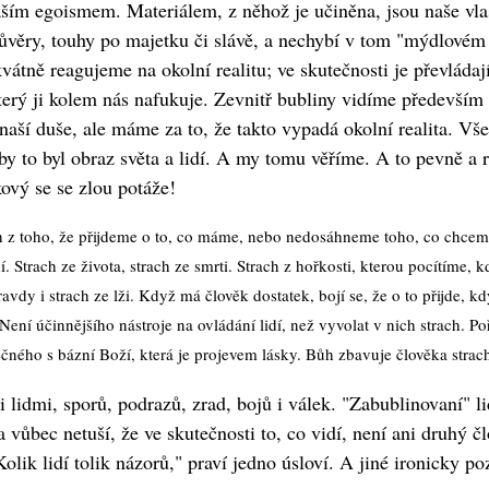
ím egoismem. Materiálem, z něhož je učiněna, jsou naše vlast
edůvěry, touhy po majetku či slávě, a nechybí v tom "mýdlové
ně reagujeme na okolní realitu; ve skutečnosti je převláda
který ji kolem nás nafukuje. Zevnitř bubliny vidíme předevší
aší duše, ale máme za to, že takto vypadá okolní realita. Všec
 by to byl obraz světa a lidí. A my tomu věříme. A to pevně a
ový se se zlou potáže!
ch z toho, že přijdeme o to, co máme, nebo nedosáhneme toho, co chceme
. Strach ze života, strach ze smrti. Strach z hořkosti, kterou pocítíme,
vdy i strach ze lži. Když má člověk dostatek, bojí se, že o to přijde, k
Není účinnějšího nástroje na ovládání lidí, než vyvolat v nich strach. Po
čného s bázní Boží, která je projevem lásky. Bůh zbavuje člověka strac
idmi, sporů, podrazů, zrad, bojů i válek. "Zabublinovaní" lidé
a vůbec netuší, že ve skutečnosti to, co vidí, není ani druhý čl
ik lidí tolik názorů," praví jedno úsloví. A jiné ironicky p