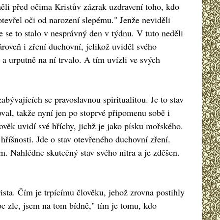
měli před očima Kristův zázrak uzdravení toho, kdo
otevřel oči od narození slepému." Jenže neviděli
e se to stalo v nesprávný den v týdnu. V tuto neděli
ároveň i zření duchovní, jelikož uviděl svého
a urputně na ní trvalo. A tím uvízli ve svých
bývajících se pravoslavnou spiritualitou. Je to stav
al, takže nyní jen po stoprvé připomenu sobě i
věk uvidí své hříchy, jichž je jako písku mořského.
říšnosti. Jde o stav otevřeného duchovní zření.
m. Nahlédne skutečný stav svého nitra a je zděšen.
sta. Čím je trpícímu člověku, jehož zrovna postihly
moc zle, jsem na tom bídně," tím je tomu, kdo