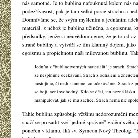
nás samotné. Je to bublina nafouknutá kolem nás naš
podezřívavost, pak je tam velká porce strachu a n
Domníváme se, že svým myšlením a jednáním adekvát
materiál, z něhož je bublina učiněna, a egoismus, 
předsudky, jenže si neuvědomujeme, že je to odraz n
straně bubliny a vytváří se tím klamný dojem, jako
egoismu a propíchnout naši milovanou bublinu. Tak
Jedním z "bublinotvorných materiálů" je strach. Stra
že nesplníme očekávání. Strach z odhalení a zneuctění
nestojíme, či nedostaneme, co očekáváme. Strach z pra
se bojí, není svobodný. Kdo se děsí, ten nezná lásku. 
manipulovat, jak se mu zachce. Strach nemá nic spole
Tahle bublina způsobuje většinu nedorozumění mezi l
snaží se prosadit své "jediné správné" vidění světa, 
ponořen v klamu, lká sv. Symeon Nový Theolog. "Kol