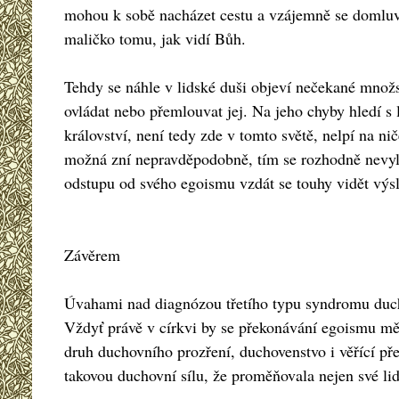
mohou k sobě nacházet cestu a vzájemně se domluvit,
maličko tomu, jak vidí Bůh.
Tehdy se náhle v lidské duši objeví nečekané množs
ovládat nebo přemlouvat jej. Na jeho chyby hledí s 
království, není tedy zde v tomto světě, nelpí na ni
možná zní nepravděpodobně, tím se rozhodně nevyluč
odstupu od svého egoismu vzdát se touhy vidět výs
Závěrem
Úvahami nad diagnózou třetího typu syndromu duchov
Vždyť právě v církvi by se překonávání egoismu měl
druh duchovního prozření, duchovenstvo i věřící pře
takovou duchovní sílu, že proměňovala nejen své lidi