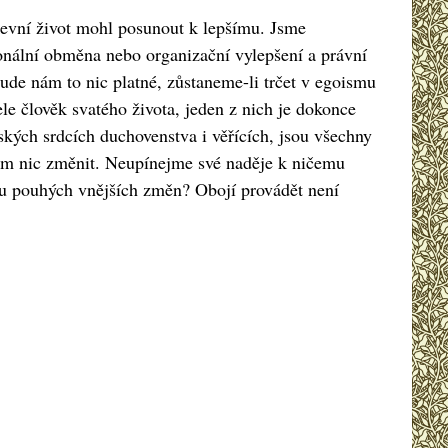
rkevní život mohl posunout k lepšímu. Jsme
onální obměna nebo organizační vylepšení a právní
ude nám to nic platné, zůstaneme-li trčet v egoismu
ele člověk svatého života, jeden z nich je dokonce
ských srdcích duchovenstva i věřících, jsou všechny
em nic změnit. Neupínejme své naděje k ničemu
ou pouhých vnějších změn? Obojí provádět není