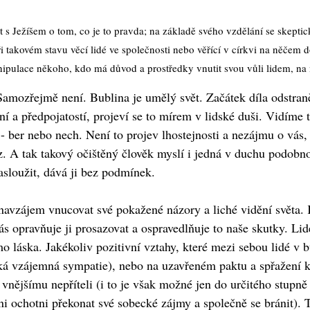
vit s Ježíšem o tom, co je to pravda; na základě svého vzdělání se skepti
i takovém stavu věcí lidé ve společnosti nebo věřící v církvi na něče
ipulace někoho, kdo má důvod a prostředky vnutit svou vůli lidem, na 
amozřejmě není. Bublina je umělý svět. Začátek díla odstraněn
ní a předpojatostí, projeví se to mírem v lidské duši. Vidíme
 - ber nebo nech. Není to projev lhostejnosti a nezájmu o vás,
az. A tak takový očištěný člověk myslí i jedná v duchu podobn
asloužit, dává ji bez podmínek.
avzájem vnucovat své pokažené názory a liché vidění světa. 
nás opravňuje ji prosazovat a ospravedlňuje to naše skutky. L
láska. Jakékoliv pozitivní vztahy, které mezi sebou lidé v b
á vzájemná sympatie), nebo na uzavřeném paktu a spřažení k
vnějšímu nepříteli (i to je však možné jen do určitého stupně
ani ochotni překonat své sobecké zájmy a společně se bránit).