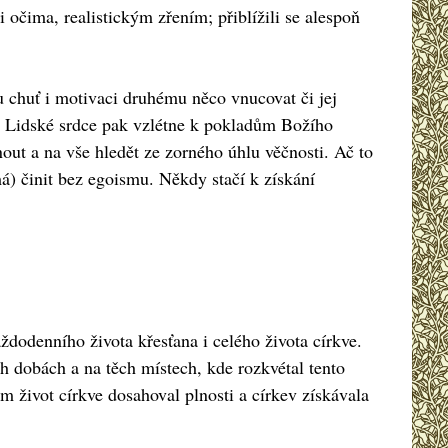
očima, realistickým zřením; přiblížili se alespoň
u chuť i motivaci druhému něco vnucovat či jej
st. Lidské srdce pak vzlétne k pokladům Božího
nout a na vše hledět ze zorného úhlu věčnosti. Ač to
á) činit bez egoismu. Někdy stačí k získání
dodenního života křesťana i celého života církve.
h dobách a na těch místech, kde rozkvétal tento
m život církve dosahoval plnosti a církev získávala