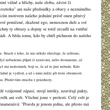
ní vášně a hříchy, naše zloba, závist či
m roztoku" ani naše předsudky a obavy z neznámého.
jícím motivem našeho jednání právě onen pěnivý
m své poničené, zkažené ego, nemocnou duši a své
hny ty obrazy a dojmy se totiž zrcadlí na vnitřní
 rádi. A běda tomu, kdo by chtěl píchnout do našeho
. Strach z toho, že nás někdo ohrožuje, že selžeme,
 když nebudeme přijati či uznáváni, nebo dostaneme, oč
dyž má nedostatek, bojí se, že už to jiné nebude. Kdo
řádně je vyděsit, a už s nimi může při troše obratnosti
hu. Především strachu z prázdnoty.
 vzájemně zápasí, strojí intriky, uzavírají pakty,
ověk ani svět. Všichni jsme v prelesti. Celý svět je
oznamenává: "Pravda je jenom jedna, ale přesto má