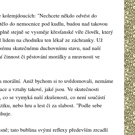
e se kolemjdoucích: "Nechcete někdo odvést do
chtělo do nemocnice pod kudlu, budou nad takovou
lně stejně se vysměje křesťanské víře člověk, který
al lidem na chodníku ten lékař ze záchranky. Už
 svému skutečnému duchovnímu stavu, nad naší
rní činnost či pěstování morálky a mravnosti ve
ota morální. Aniž bychom si to uvědomovali, nemáme
ace a vztahy takové, jaké jsou. Ve skutečnosti
 co se vymyká naší zkušenosti, co není součástí
iku, nebo hru a lest či za slabost. "Podle sebe
ihuje.
sně; tato bublina svými reflexy především zrcadlí