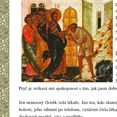
Pryč je veškerá má spokojenost s tím, jak jsem do
Jen nemocný člověk volá lékaře. Jen ten, kdo skute
bolesti, jeho sáhnutí po telefonu, vytáčení čísla lé
duchovně prozřel, víra a modlitba.