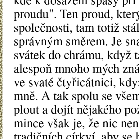
proudu". Ten proud, kter
společnosti, tam totiž stál
správným směrem. Je snad
svátek do chrámu, když t
alespoň mnoho mých znám
ve svaté čtyřicátnici, kdy
mně. A tak spolu se všem
plout a dojít nějakého p
mince však je, že nic nen
tradičních církví, aby se 