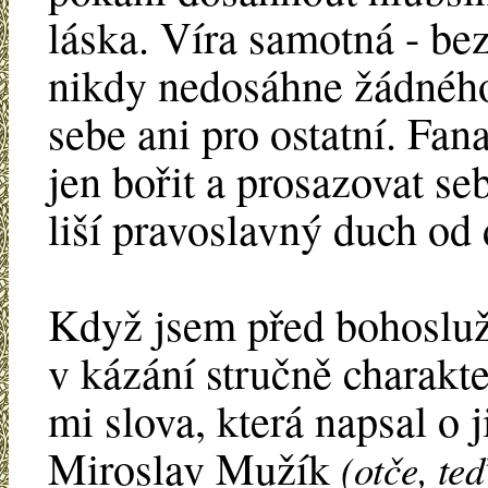
láska. Víra samotná - bez
nikdy nedosáhne žádného
sebe ani pro ostatní. Fan
jen bořit a prosazovat se
liší pravoslavný duch od 
Když jsem před bohosluž
v kázání stručně charakter
mi slova, která napsal o 
Miroslav Mužík
(otče, te