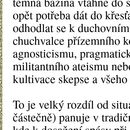
temná bažina vtáhne do s
opět potřeba dát do křesť
odhodlat se k duchovním
chuchvalce přízemního 
agnosticismu, pragmatic
militantního ateismu nebo
kultivace skepse a všeho
To je velký rozdíl od situ
částečně) panuje v tradi
kde k dosažení spásy při t