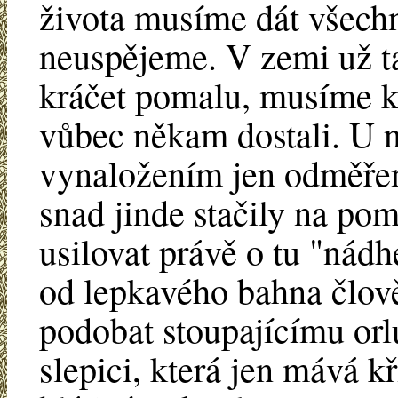
života musíme dát všechn
neuspějeme. V zemi už ta
kráčet pomalu, musíme ke
vůbec někam dostali. U n
vynaložením jen odměřen
snad jinde stačily na pom
usilovat právě o tu "nádh
od lepkavého bahna člov
podobat stoupajícímu orl
slepici, která jen mává k