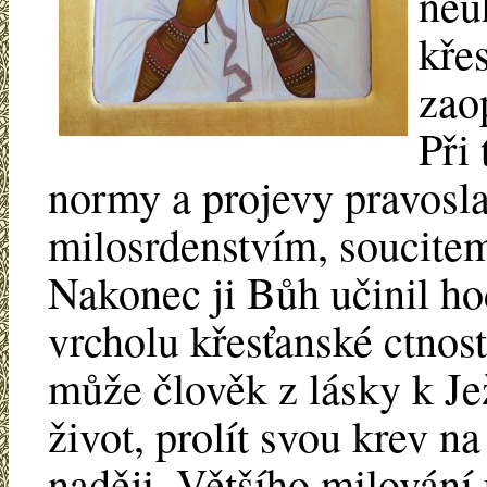
neu
kře
zao
Při
normy a projevy pravosla
milosrdenstvím, soucite
Nakonec ji Bůh učinil ho
vrcholu křesťanské ctnosti
může člověk z lásky k Jež
život, prolít svou krev na
naději. Většího milování