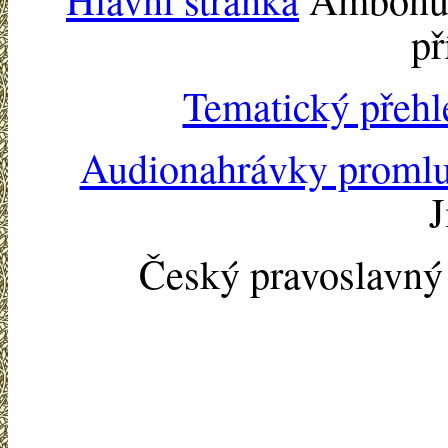
př
Tematický přehl
Audionahrávky proml
J
Český pravoslavn