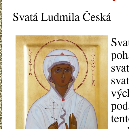
Svatá Ludmila Česká
Sva
poh
sva
svat
výc
podá
ten