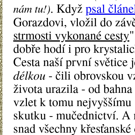
. Když
psal článe
nám tu!)
Gorazdovi, vložil do závě
strmosti vykonané cesty
"
dobře hodí i pro krystali
Cesta naší první světice
délkou
- čili obrovskou v
života urazila - od bahna
vzlet k tomu nejvyššímu 
skutku - mučednictví. A n
snad všechny křesťanské c