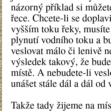
názorný příklad si můžet
řece. Chcete-li se doplavi
vyšším toku řeky, musíte
plynutí vodního toku a b
veslovat málo či lenivě 
výsledek takový, že bude
místě. A nebudete-li ves
unášet stále dál a dál od
Takže tady žijeme na mís