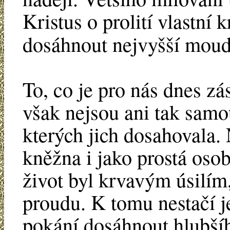
Kristus o prolití vlastní 
dosáhnout nejvyšší moudr
To, co je pro nás dnes zá
však nejsou ani tak samot
kterých jich dosahovala. 
kněžna i jako prostá osoba
život byl krvavým úsilím,
proudu. K tomu nestačí je
pokání dosáhnout hlubší