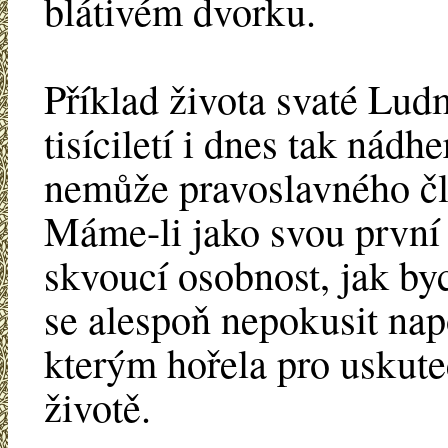
blátivém dvorku.
Příklad života svaté Lud
tisíciletí i dnes tak nádh
nemůže pravoslavného čl
Máme-li jako svou první 
skvoucí osobnost, jak by
se alespoň nepokusit napo
kterým hořela pro uskut
životě.