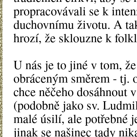
propracovávali se k int
duchovnímu životu. A tak
hrozí, že sklouzne k folk
U nás je to jiné v tom, ž
obráceným směrem - tj. o
chce něčeho dosáhnout v
(podobně jako sv. Ludmil
malé úsilí, ale potřebné
jinak se našinec tady ni