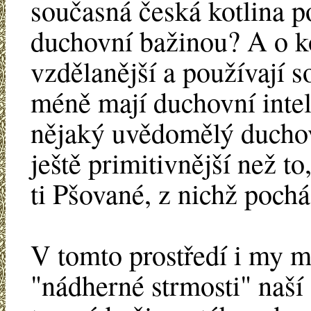
současná česká kotlina 
duchovní bažinou? A o ko
vzdělanější a používají so
méně mají duchovní inte
nějaký uvědomělý duchov
ještě primitivnější než to
ti Pšované, z nichž pochá
V tomto prostředí i my 
"nádherné strmosti" naší 