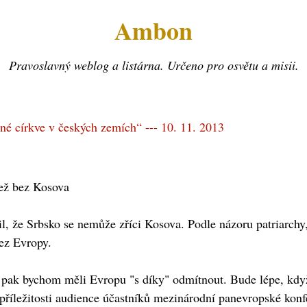
Ambon
Pravoslavný weblog a listárna. Určeno pro osvětu a misii.
né církve v českých zemích“ --- 10. 11. 2013
než bez Kosova
il, že Srbsko se nemůže zříci Kosova. Podle názoru patriarchy
bez Evropy.
, pak bychom měli Evropu "s díky" odmítnout. Bude lépe, kdy
u příležitosti audience účastníků mezinárodní panevropské k