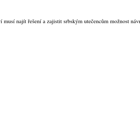
tví musí najít řešení a zajistit srbským utečencům možnost ná