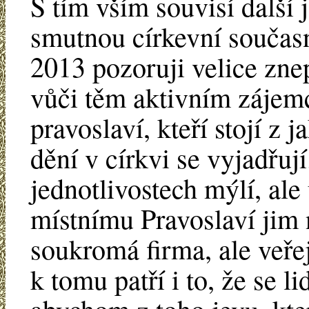
S tím vším souvisí další 
smutnou církevní současn
2013 pozoruji velice zne
vůči těm aktivním záje
pravoslaví, kteří stojí z 
dění v církvi se vyjadřuj
jednotlivostech mýlí, al
místnímu Pravoslaví jim n
soukromá firma, ale veřej
k tomu patří i to, že se l