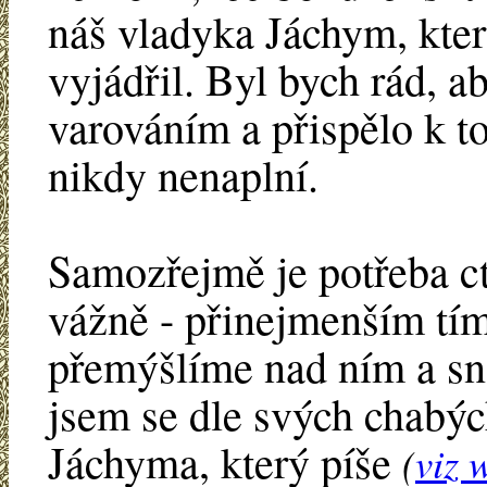
náš vladyka Jáchym, kter
vyjádřil. Byl bych rád, ab
varováním a přispělo k t
nikdy nenaplní.
Samozřejmě je potřeba ct
vážně - přinejmenším tím
přemýšlíme nad ním a sna
jsem se dle svých chabých
Jáchyma, který píše
(
viz 