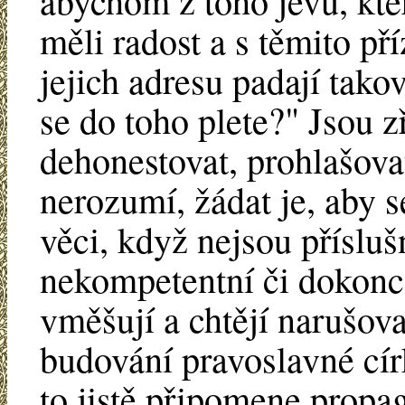
abychom z toho jevu, kt
měli radost a s těmito př
jejich adresu padají tako
se do toho plete?" Jsou z
dehonestovat, prohlašova
nerozumí, žádat je, aby se
věci, když nejsou příslušn
nekompetentní či dokonce 
vměšují a chtějí narušova
budování pravoslavné cír
to jistě připomene prop