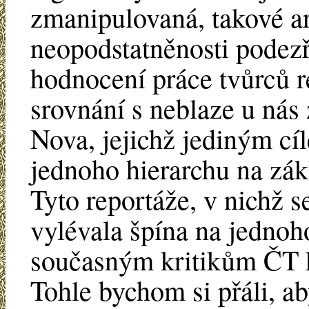
zmanipulovaná, takové a
neopodstatněnosti podezř
hodnocení práce tvůrců r
srovnání s neblaze u nás
Nova, jejichž jediným cí
jednoho hierarchu na zá
Tyto reportáže, v nichž s
vylévala špína na jednoh
současným kritikům ČT k
Tohle bychom si přáli, ab