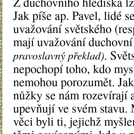
Z duchovního hlediska lze
Jak píše ap. Pavel, lidé se
uvažování světského (resp.
mají uvažování duchovn
. Svět
pravoslavný překlad)
nepochopí toho, kdo mys
nemohou porozumět. Jak 
nůžky se nám rozevírají 
upevňují ve svém stavu. M
věci byli ti, jejichž my