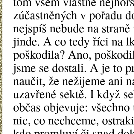
tom všem vlastně nejhorš
zúčastněných v pořadu do
nejspíš nebude na straně 
jinde. A co tedy říci na l
poškodila? Ano, poškodi
jsme se dostali. A je to 
naučit, že nežijeme ani n
uzavřené sektě. I když se
občas objevuje: všechno t
nic, co nechceme, ostraki
kdo promluví či snad dok