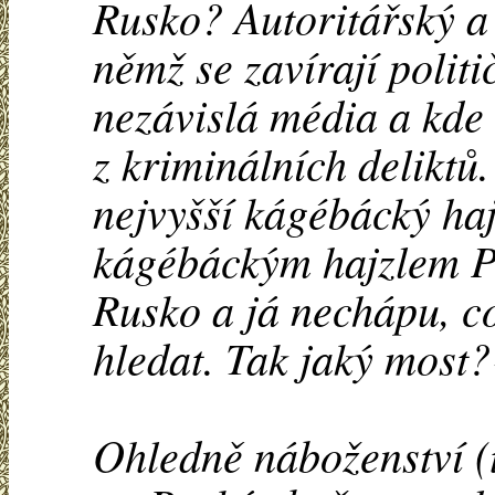
Rusko? Autoritářský a
němž se zavírají politi
nezávislá média a kde 
z kriminálních deliktů
nejvyšší kágébácký haj
kágébáckým hajzlem P
Rusko a já nechápu, c
hledat. Tak jaký most?
Ohledně náboženství (t