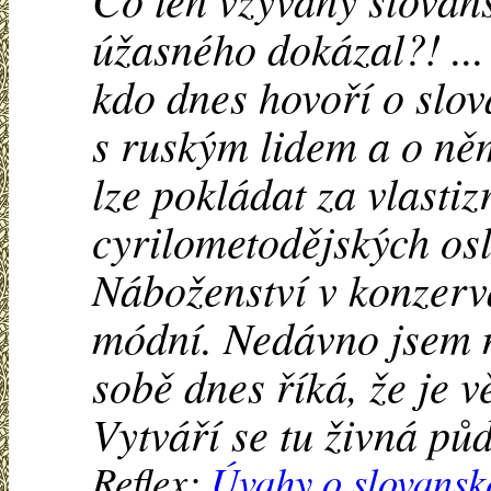
úžasného dokázal?! ..
kdo dnes hovoří o slov
s ruským lidem a o ně
lze pokládat za vlastizr
cyrilometodějských osl
Náboženství v konzerv
módní. Nedávno jsem n
sobě dnes říká, že je vě
Vytváří se tu živná pů
Reflex:
Úvahy o slovansk