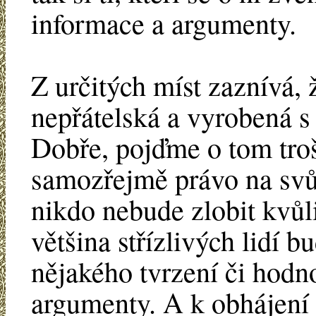
informace a argumenty.
Z určitých míst zaznívá, 
nepřátelská a vyrobená s
Dobře, pojďme o tom tro
samozřejmě právo na svůj
nikdo nebude zlobit kvů
většina střízlivých lidí b
nějakého tvrzení či hodno
argumenty. A k obhájení t