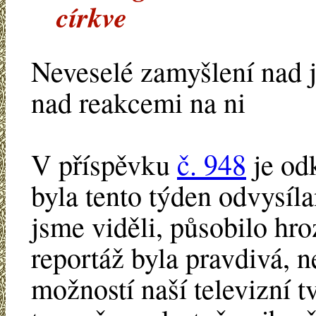
církve
Neveselé zamyšlení nad j
nad reakcemi na ni
V příspěvku
č. 948
je od
byla tento týden odvysíl
jsme viděli, působilo hr
reportáž byla pravdivá, 
možností naší televizní tv