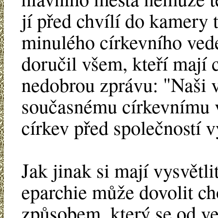
jí před chvílí do kamery
minulého církevního ved
doručil všem, kteří mají c
nedobrou zprávu: "Naši vě
současnému církevnímu ve
církev před společností 
Jak jinak si mají vysvětli
eparchie může dovolit ch
způsobem, který se od v