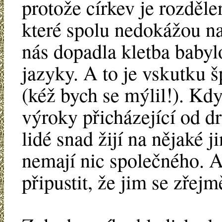
protože církev je rozděle
které spolu nedokážou na
nás dopadla kletba baby
jazyky. A to je vskutku š
(kéž bych se mýlil!). K
výroky přicházející od dr
lidé snad žijí na nějaké j
nemají nic společného. 
připustit, že jim se zřej