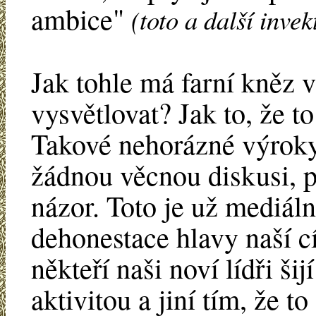
ambice"
(toto a další invek
Jak tohle má farní kněz v
vysvětlovat? Jak to, že to
Takové nehorázné výroky
žádnou věcnou diskusi, př
názor. Toto je už mediální
dehonestace hlavy naší 
někteří naši noví lídři ši
aktivitou a jiní tím, že t