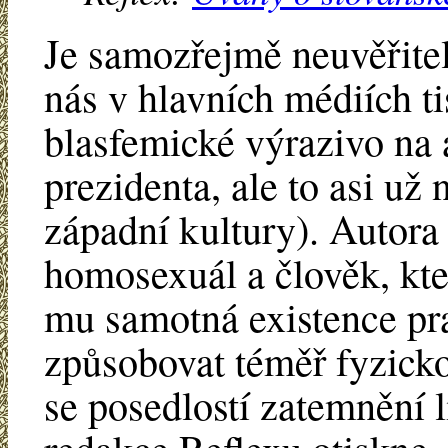
Je samozřejmě neuvěřite
nás v hlavních médiích ti
blasfemické výrazivo na a
prezidenta, ale to asi už
západní kultury). Autora
homosexuál a člověk, kte
mu samotná existence pr
způsobovat téměř fyzicko
se posedlostí zatemnění l