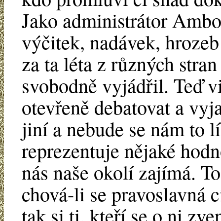
Jako administrátor Ambo
výčitek, nadávek, hrozeb
za ta léta z různých stran
svobodně vyjádřil. Teď v
otevřeně debatovat a vyja
jiní a nebude se nám to l
reprezentuje nějaké hodno
nás naše okolí zajímá. T
chová-li se pravoslavná c
tak si ti, kteří se o ni zv