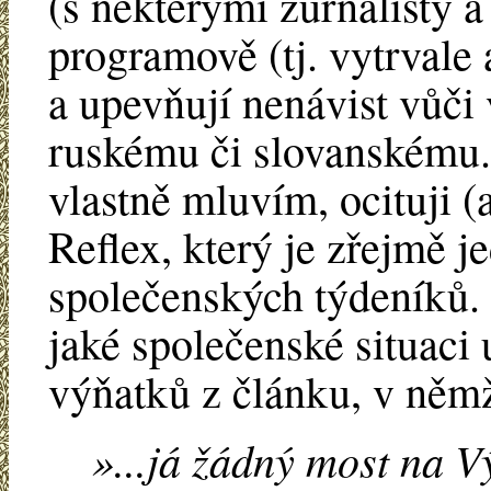
(s některými žurnalisty a 
programově (tj. vytrvale 
a upevňují nenávist vůč
ruskému či slovanskému. 
vlastně mluvím, ocituji (
Reflex, který je zřejmě j
společenských týdeníků.
jaké společenské situaci 
výňatků z článku, v němž
»...já žádný most na V