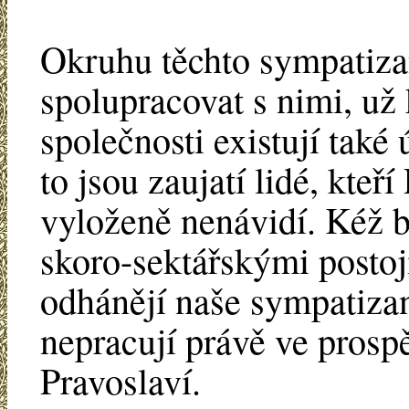
Okruhu těchto sympatiza
spolupracovat s nimi, už 
společnosti existují také
to jsou zaujatí lidé, kteř
vyloženě nenávidí. Kéž by
skoro-sektářskými postoji
odhánějí naše sympatizan
nepracují právě ve prospě
Pravoslaví.