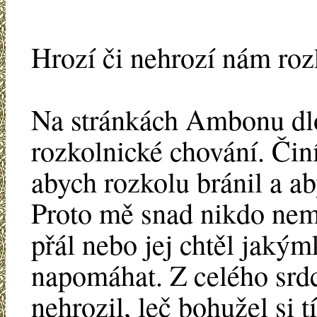
Hrozí či nehrozí nám roz
Na stránkách Ambonu dlo
rozkolnické chování. Činí
abych rozkolu bránil a aby
Proto mě snad nikdo nemů
přál nebo jej chtěl jaký
napomáhat. Z celého srdc
nehrozil, leč bohužel si 