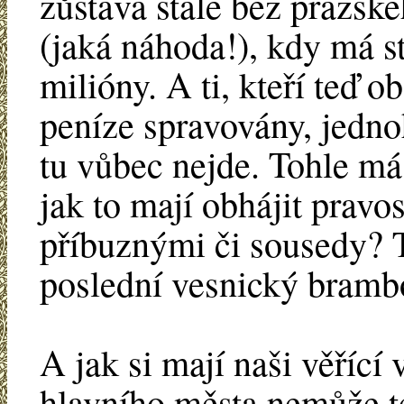
zůstává stále bez pražsk
(jaká náhoda!), kdy má stá
milióny. A ti, kteří teď 
peníze spravovány, jedno
tu vůbec nejde. Tohle má
jak to mají obhájit pravo
příbuznými či sousedy? 
poslední vesnický brambo
A jak si mají naši věřící 
hlavního města nemůže te