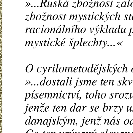
»...Ruská zbožnost zal
zbožnost mystických st
racionálního výkladu p
mystické šplechty...«
O cyrilometodějských 
»...dostali jsme ten s
písemnictví, toho sroz
jenže ten dar se brzy 
danajským, jenž nás od
Co ten vzývaný slovans