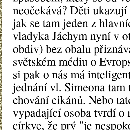
neočekává? Děti ukazují 
jak se tam jeden z hlavn
vladyka Jáchym nyní v ot
obdiv) bez obalu přizná
světském médiu o Evropsk
si pak o nás má intelige
jednání vl. Simeona tam 
chování cikánů. Nebo tat
vypadající osoba tvrdí o 
církve, že prý "je nespok