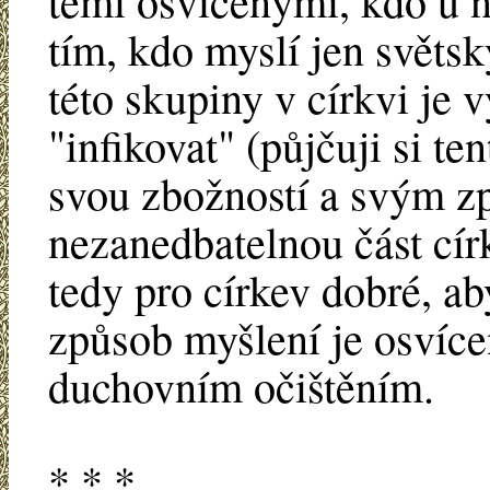
těmi osvícenými, kdo u n
tím, kdo myslí jen světsky
této skupiny v církvi je 
"infikovat" (půjčuji si te
svou zbožností a svým 
nezanedbatelnou část cír
tedy pro církev dobré, aby
způsob myšlení je osvíce
duchovním očištěním.
* * *