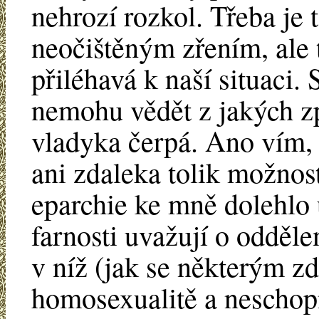
nehrozí rozkol. Třeba je
neočištěným zřením, ale 
přiléhavá k naší situaci
nemohu vědět z jakých z
vladyka čerpá. Ano vím,
ani zdaleka tolik možnost
eparchie ke mně dolehlo u
farnosti uvažují o odděle
v níž (jak se některým zd
homosexualitě a neschopn