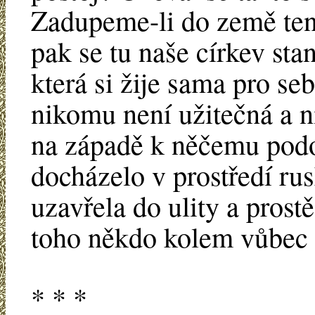
Zadupeme-li do země tent
pak se tu naše církev sta
která si žije sama pro s
nikomu není užitečná a n
na západě k něčemu pod
docházelo v prostředí ru
uzavřela do ulity a prost
toho někdo kolem vůbec 
* * *