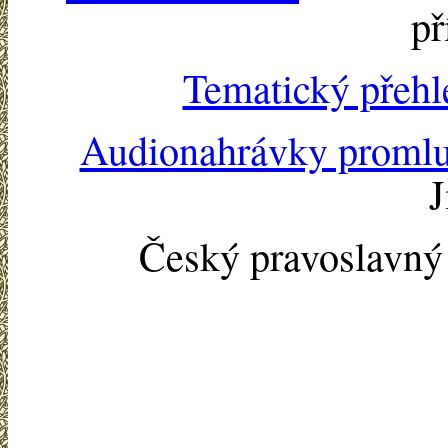
př
Tematický přehl
Audionahrávky proml
J
Český pravoslavn