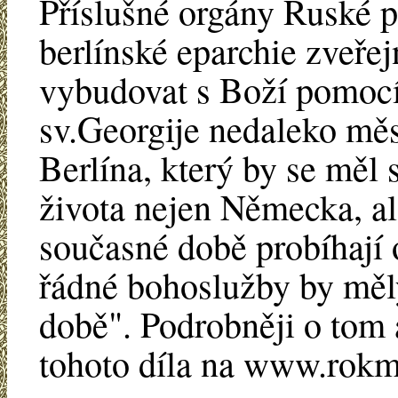
Příslušné orgány Ruské pr
berlínské eparchie zveřej
vybudovat s Boží pomoc
sv.Georgije nedaleko mě
Berlína, který by se měl 
života nejen Německa, al
současné době probíhají
řádné bohoslužby by měly
době". Podrobněji o tom 
tohoto díla na www.rokm