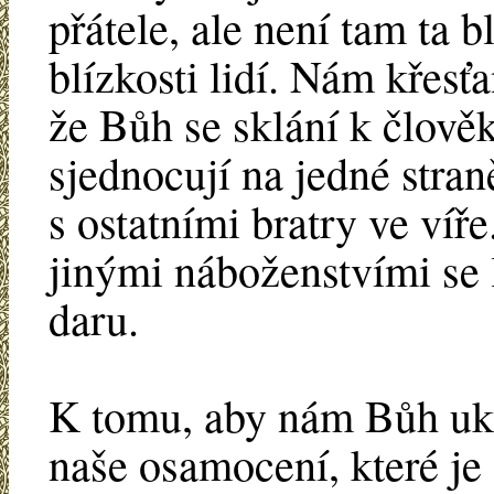
přátele, ale není tam ta 
blízkosti lidí. Nám křes
že Bůh se sklání k člověk
sjednocují na jedné stran
s ostatními bratry ve víř
jinými náboženstvími se l
daru.
K tomu, aby nám Bůh uká
naše osamocení, které j