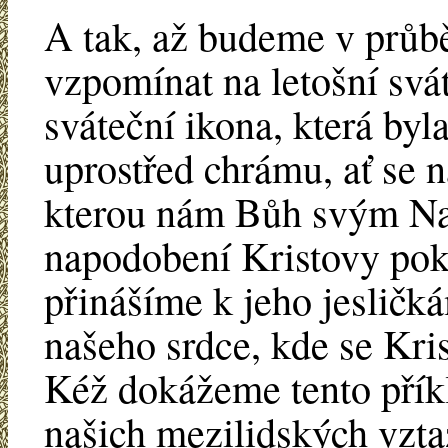
A tak, až budeme v průbě
vzpomínat na letošní svá
sváteční ikona, která byl
uprostřed chrámu, ať se 
kterou nám Bůh svým Nar
napodobení Kristovy pok
přinášíme k jeho jesličká
našeho srdce, kde se Kris
Kéž dokážeme tento přík
našich mezilidských vzta