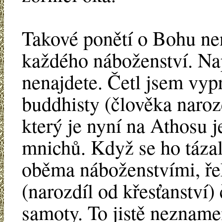
Takové ponětí o Bohu ne
každého náboženství. Nap
nenajdete. Četl jsem vyp
buddhisty (člověka naro
který je nyní na Athosu 
mnichů. Když se ho tázali
oběma náboženstvími, ře
(narozdíl od křesťanství)
samoty. To jistě nezname