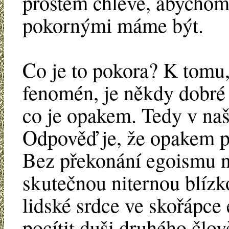
prostém chlévě, abychom
pokornými máme být.
Co je to pokora? K tomu
fenomén, je někdy dobré 
co je opakem. Tedy v naš
Odpověď je, že opakem po
Bez překonání egoismu n
skutečnou niternou blízk
lidské srdce ve skořápc
pocítit duši druhého člov