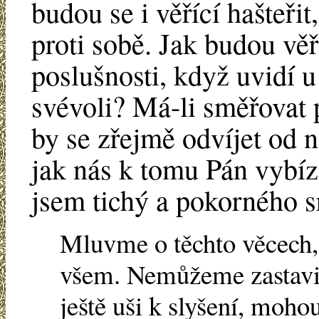
budou se i věřící hašteři
proti sobě. Jak budou věří
poslušnosti, když uvidí u
svévoli? Má-li směřovat 
by se zřejmě odvíjet od 
jak nás k tomu Pán vybíz
jsem tichý a pokorného s
Mluvme o těchto věcech, 
všem. Nemůžeme zastavit, 
ještě uši k slyšení, moho