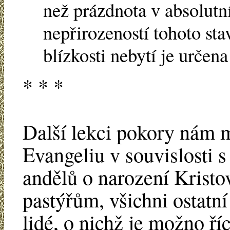
než prázdnota v absolutn
nepřirozeností tohoto st
blízkosti nebytí je určena
* * *
Další lekci pokory nám 
Evangeliu v souvislosti 
andělů o narození Kristo
pastýřům, všichni ostatní 
lidé, o nichž je možno ří