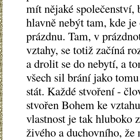
mít nějaké společenství, 
hlavně nebýt tam, kde je
prázdnu. Tam, v prázdnot
vztahy, se totiž začíná r
a drolit se do nebytí, a t
všech sil brání jako tom
stát. Každé stvoření - člo
stvořen Bohem ke vztahu,
vlastnost je tak hluboko
živého a duchovního, že n