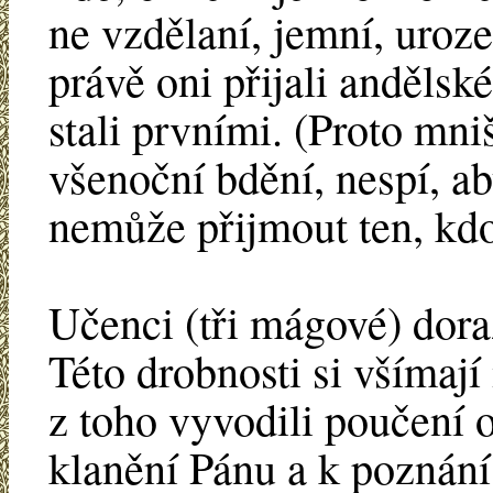
ne vzdělaní, jemní, uroze
právě oni přijali andělsk
stali prvními. (Proto mni
všenoční bdění, nespí, aby
nemůže přijmout ten, kdo
Učenci (tři mágové) doraz
Této drobnosti si všímaj
z toho vyvodili poučení 
klanění Pánu a k poznán