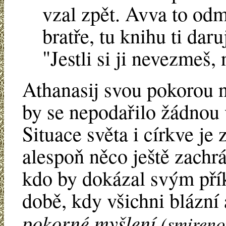
vzal zpět. Avva to odmí
bratře, tu knihu ti daru
"Jestli si ji nevezmeš
Athanasij svou pokorou na
by se nepodařilo žádnou
Situace světa i církve je
alespoň něco ještě zachrá
kdo by dokázal svým pří
době, kdy všichni blázní
pokorné myšlení
(smireno