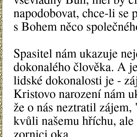
napodobovat, chce-li se p
s Bohem něco společnéh
Spasitel nám ukazuje neje
dokonalého člověka. A j
lidské dokonalosti je - 
Kristovo narození nám uk
že o nás neztratil zájem,
kvůli našemu hříchu, ale 
zornici oka.