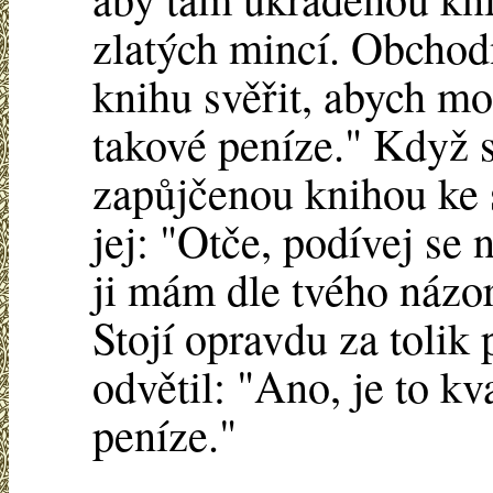
zlatých mincí. Obchod
knihu svěřit, abych mohl
takové peníze." Když se
zapůjčenou knihou ke s
jej: "Otče, podívej se 
ji mám dle tvého názor
Stojí opravdu za tolik
odvětil: "Ano, je to kva
peníze."