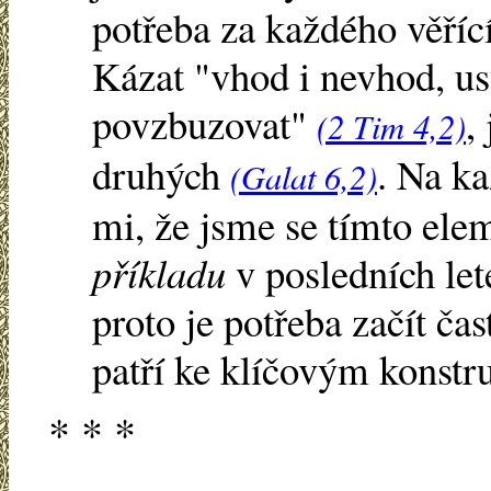
potřeba za každého věřící
Kázat "vhod i nevhod, u
povzbuzovat"
,
(2 Tim 4,2)
druhých
. Na ka
(Galat 6,2)
mi, že jsme se tímto el
příkladu
v posledních let
proto je potřeba začít čast
patří ke klíčovým konst
* * *