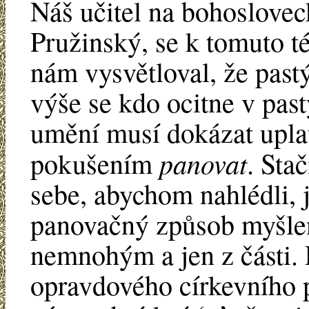
Náš učitel na bohosloveck
Pružinský, se k tomuto t
nám vysvětloval, že past
výše se kdo ocitne v pastý
umění musí dokázat uplat
panovat
pokušením
. Sta
sebe, abychom nahlédli, j
panovačný způsob myšlení
nemnohým a jen z části. P
opravdového církevního p