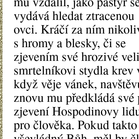
mu vzdálil, jako pastýř s
vydává hledat ztracenou
ovci. Kráčí za ním nikoli
s hromy a blesky, či se
zjevením své hrozivé veli
smrtelníkovi stydla krev v
když věje vánek, navštěv
znovu mu předkládá své 
zjevení Hospodinovy lidu
pro člověka. Pokud takto
vševládný Bůh, měl by čl