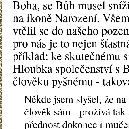
Boha, se Bůh musel snížit
na ikoně Narození. Všem
vtělil se do našeho poze
pro nás je to nejen šťastn
příklad: ke skutečnému s
Hloubka společenství s B
člověku pyšnému - takov
Někde jsem slyšel, že na
člověk sám - prožívá tak 
přednost dokonce i muče