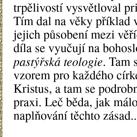
trpělivostí vysvětloval p
Tím dal na věky příklad
jejich působení mezi věř
díla se vyučují na bohos
pastýřská teologie
. Tam s
vzorem pro každého círke
Kristus, a tam se podrobn
praxi. Leč běda, jak mál
naplňování těchto zásad..