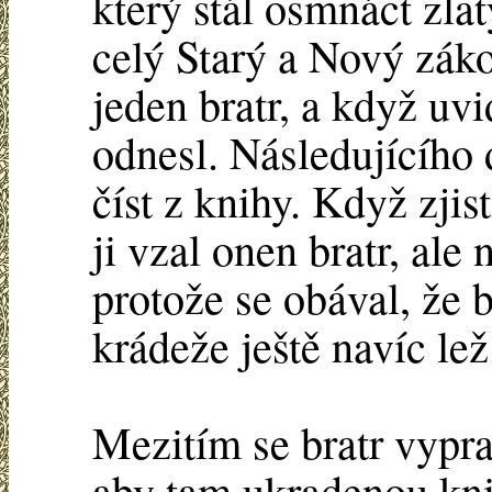
který stál osmnáct zlat
celý Starý a Nový záko
jeden bratr, a když uvid
odnesl. Následujícího 
číst z knihy. Když zjis
ji vzal onen bratr, ale 
protože se obával, že b
krádeže ještě navíc lež
Mezitím se bratr vypra
aby tam ukradenou knih