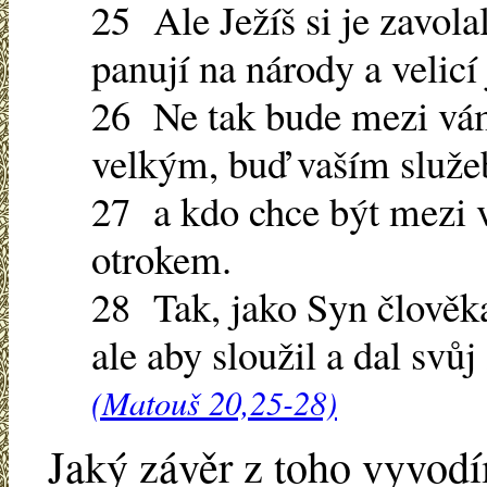
25 Ale Ježíš si je zavolal
panují na národy a velicí 
26 Ne tak bude mezi vám
velkým, buď vaším služ
27 a kdo chce být mezi 
otrokem.
28 Tak, jako Syn člověka 
ale aby sloužil a dal svů
(Matouš 20,25-28)
Jaký závěr z toho vyvodí