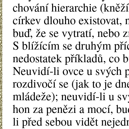
chování hierarchie (kněž
církev dlouho existovat, 
buď, že se vytratí, nebo 
S blížícím se druhým př
nedostatek příkladů, co b
Neuvidí-li ovce u svých 
rozdivočí se (jak to je dn
mládeže); neuvidí-li u sv
hon za penězi a mocí, bu
li před sebou vidět neje