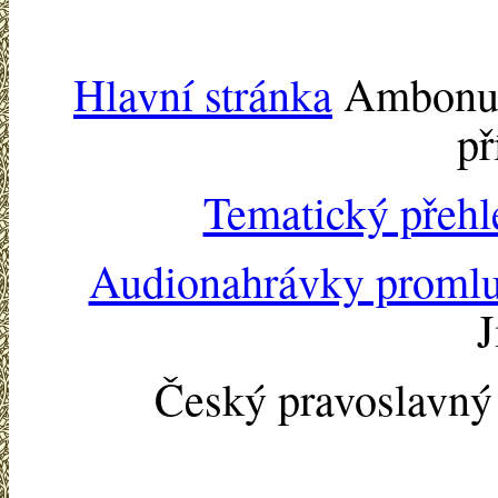
Hlavní stránka
Ambonu -
př
Tematický přehl
Audionahrávky proml
J
Český pravoslavn