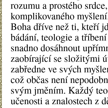
rozumu a prostého srdce, 
komplikovaného myšlení. 
Boha dříve než ti, kteří j
bádání, teologie a tříbe
snadno dosáhnout upřímno
zaobírající se složitými 
zabředne ve svých myšlen
což občas není nepodobno
svým jměním. Každý teol
učenosti a znalostech z d