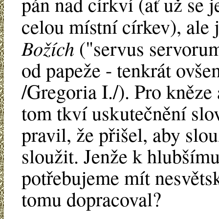
pán nad církví (ať už se j
celou místní církev), ale
Božích
("servus servorum
od papeže - tenkrát ovše
/Gregoria I./). Pro kněze
tom tkví uskutečnění slov
pravil, že přišel, aby slo
sloužit. Jenže k hlubším
potřebujeme mít nesvětsk
tomu dopracoval?