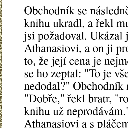
Obchodník se následně 
knihu ukradl, a řekl 
jsi požadoval. Ukázal 
Athanasiovi, a on ji pr
to, že její cena je nej
se ho zeptal: "To je vš
nedodal?" Obchodník na
"Dobře," řekl bratr, "r
knihu už neprodávám."
Athanasiovi a s pláčem